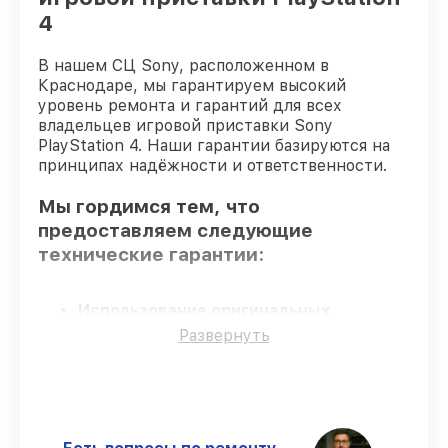
4
В нашем СЦ Sony, расположенном в
Краснодаре, мы гарантируем высокий
уровень ремонта и гарантий для всех
владельцев игровой приставки Sony
PlayStation 4. Наши гарантии базируются на
принципах надёжности и ответственности.
Мы гордимся тем, что
предоставляем следующие
технические гарантии:
Использование оригинальных
запчастей
– для всех видов сервиса
Развернуть
применяются исключительно
оригинальные детали.
Опытные мастера
– мастера проходят
строгий отбор и регулярное обучение.
Точное соблюдение сроков
–