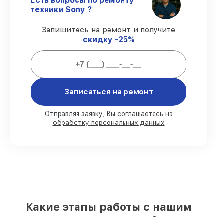
Есть вопросы по ремонту
гарантируем завершение работ без
техники Sony ?
задержек.
Подтвержденная гарантия
– все
Запишитесь на ремонт и получите
работы по восстановлению проводятся с
скидку -25%
официальной гарантией.
Мы гарантируем:
Записаться на ремонт
80%
работ в вашем присутствии
90%
комплектующих для игровых
приставок имеются в наличии или
Отправляя заявку, Вы соглашаетесь на
обработку персональных данных
быстро поставляются
Подбор оригинальных комплектующих
и надежных реплик с возможностью
выбрать
– для любого бюджета
85%
работ за 1–2 часа, при условии, что
обслуживание началось сразу
Какие этапы работы с нашим