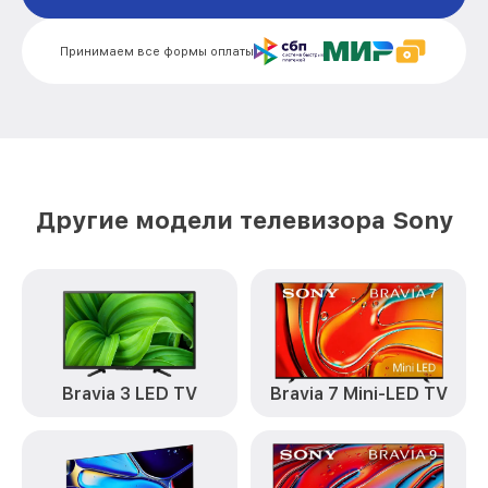
Замена конденсатора KDL-49WF804
от 1600₽
Sony
Принимаем все формы оплаты
Замена платы обработки видеосигнала
от 1800₽
KDL-49WF804 Sony
Замена предохранителя KDL-49WF804
от 1500₽
Sony
Замена резистора KDL-49WF804 Sony
от 1500₽
Другие модели телевизора Sony
Замена сигнальной платы KDL-49WF804
от 1300₽
Sony
Прошивка / разблокировка KDL-
от 900₽
49WF804 Sony
Замена контроллера питания
(мультиконтроллера) KDL-49WF804
от 2100₽
Bravia 3 LED TV
Bravia 7 Mini-LED TV
Sony
Комплексная чистка KDL-49WF804 Sony
от 1400₽
Замена блока питания KDL-49WF804