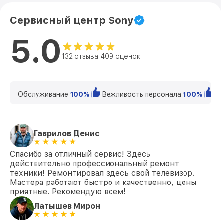
Замена аудиоразъема KDL-49WF804
от 1400₽
Sony
Сервисный центр Sony
5.0
Замена кнопки включения KDL-49WF804
от 1200₽
Sony
132 отзыва 409 оценок
Замена шлейфа матрицы KDL-49WF804
от 1500₽
Sony
Замена корпуса KDL-49WF804 Sony
от 1400₽
Обслуживание
100%
Вежливость персонала
100%
К
Замена трансформаторов подсветки
от 1800₽
KDL-49WF804 Sony
Гаврилов Денис
Спасибо за отличный сервис! Здесь
действительно профессиональный ремонт
техники! Ремонтировал здесь свой телевизор.
Мастера работают быстро и качественно, цены
приятные. Рекомендую всем!
Латышев Мирон