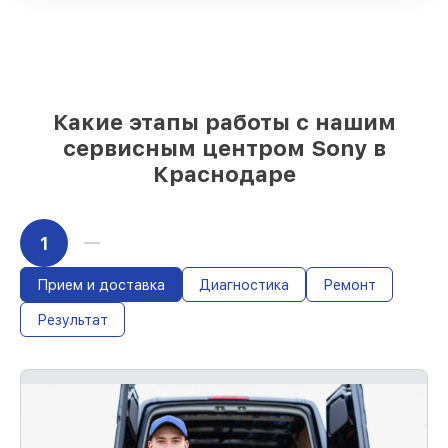
и надежных реплик с возможностью
выбрать
– под любые финансовые
возможности
85%
работ за 1–2 часа, если мастер
приступает к восстановлению сразу
Какие этапы работы с нашим
сервисным центром Sony в
Краснодаре
1
Прием и доставка
Диагностика
Ремонт
Результат