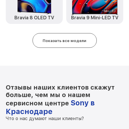
от 1500₽
Sony
Ремонт блока управления KDL-49WF804
от 1000₽
Bravia 8 OLED TV
Bravia 9 Mini-LED TV
Sony
Замена контроллера KDL-49WF804
от 1300₽
Sony
Показать все модели
Замена лампы подсветки KDL-49WF804
от 1200₽
Sony
Прошивка блока управления KDL-
от 900₽
49WF804 Sony
Ремонт цепи питания KDL-49WF804
от 1800₽
Sony
Отзывы наших клиентов скажут
Замена модуля Wi-Fi KDL-49WF804
больше, чем мы о нашем
от 1000₽
Sony
Sony в
сервисном центре
Замена разъёмов (HDMI, DVI, Дисплей
Краснодаре
от 1200₽
порта) KDL-49WF804 Sony
Что о нас думают наши клиенты?
Замена USB порта KDL-49WF804 Sony
от 1200₽