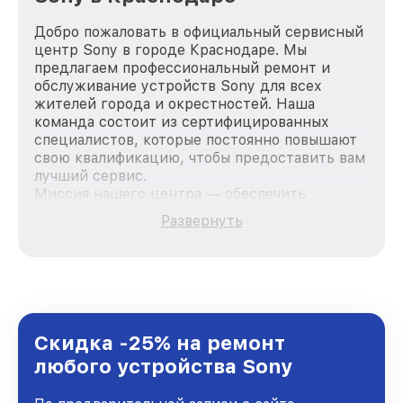
Добро пожаловать в официальный сервисный
центр Sony в городе Краснодаре. Мы
предлагаем профессиональный ремонт и
обслуживание устройств Sony для всех
жителей города и окрестностей. Наша
команда состоит из сертифицированных
специалистов, которые постоянно повышают
свою квалификацию, чтобы предоставить вам
лучший сервис.
Миссия нашего центра — обеспечить
качественный и доступный ремонт для
Развернуть
каждого пользователя продукции Sony, вне
зависимости от сложности поломки. Мы
стремимся к тому, чтобы каждый клиент был
удовлетворен скоростью и качеством
предоставляемых услуг. Наша цель — стать
лучшим сервисным центром Sony в городе
Краснодаре, постоянно повышая уровень
Скидка -25% на ремонт
доверия и лояльности наших клиентов.
любого устройства Sony